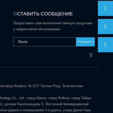
О
СТАВИТЬ СООБЩЕНИЕ
Предоставить вам высококачественную продукцию
и эффективное обслуживание.
Отправить
 Биогород Иньфэн, № 1177 Чунлан Роуд, Зона высоких
nology Co., Ltd., город Шихэн, город Фэйчэн, город Тайань
А1, долина Чжунгуаньцунь Е, Восточный биомедицинский
нъе Дорога и планирование 2-я дорога, улица Динли Чанг,