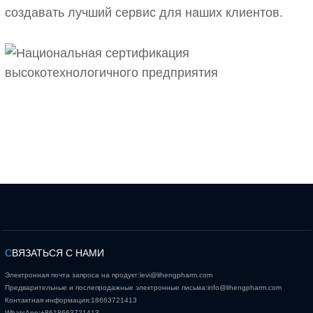
создавать лучший сервис для наших клиентов.
С
ВЯЗАТЬСЯ С НАМИ
Электронная почта запроса на продукт:
levi@lihengpharm.com
Предварительные и послепродажные электронные письма:
info@lihengpharm.com
Контактная информация:
18663721413
WhatsApp:
+8618663721413