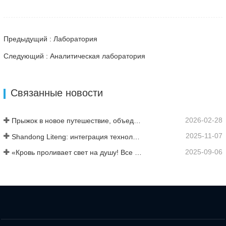
Предыдущий : Лаборатория
Следующий : Аналитическая лаборатория
Связанные новости
2026-02-28
Прыжок в новое путешествие, объединившись ради взаимовыгодного результата
2025-11-07
Shandong Liteng: интеграция технологических услуг, индивидуальный синтез и масштабное производство для расширения глобальной торговой сети в сфере химической продукции
2025-09-06
«Кровь проливает свет на душу! Все сотрудники компании Jinan Liheng Biotechnology Co., Ltd. посетят военный парад 3 сентября, чтобы почтить память героев антияпонской войны».