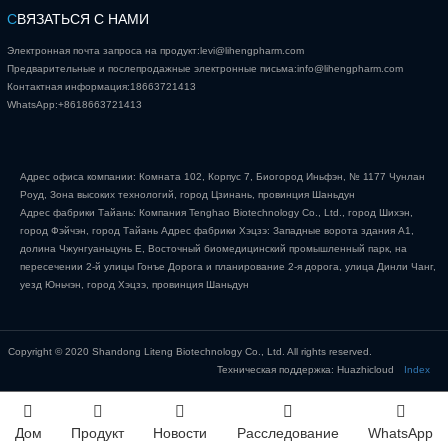
С
ВЯЗАТЬСЯ С НАМИ
Электронная почта запроса на продукт:
levi@lihengpharm.com
Предварительные и послепродажные электронные письма:
info@lihengpharm.com
Контактная информация:
18663721413
WhatsApp:
+8618663721413
Адрес офиса компании: Комната 102, Корпус 7, Биогород Иньфэн, № 1177 Чунлан
Роуд, Зона высоких технологий, город Цзинань, провинция Шаньдун
Адрес фабрики Тайань: Компания Tenghao Biotechnology Co., Ltd., город Шихэн,
город Фэйчэн, город Тайань Адрес фабрики Хэцзэ: Западные ворота здания А1,
долина Чжунгуаньцунь Е, Восточный биомедицинский промышленный парк, на
пересечении 2-й улицы Гонъе Дорога и планирование 2-я дорога, улица Динли Чанг,
уезд Юньчэн, город Хэцзэ, провинция Шаньдун
Copyright © 2020 Shandong Liteng Biotechnology Co., Ltd. All rights reserved.
Техническая поддержка: Huazhicloud
Index
Дом
Продукт
Новости
Расследование
WhatsApp