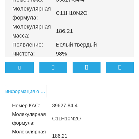
Молекулярная
C11H10N2O
формула:
Молекулярная
186,21
масса:
Появление:
Белый твердый
Чистота:
98%
100 г
；
500 г
；
1 кг
；
5 кг
；
10 кг
Упаковка:
кг
；
100 кг и т. д.
информация о продукте
Номер КАС:
39627-84-4
Молекулярная
C11H10N2O
формула:
Молекулярная
186,21