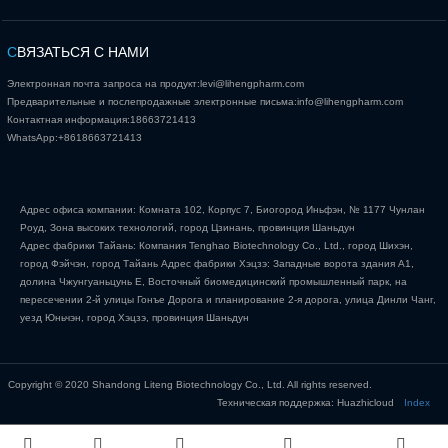
С
ВЯЗАТЬСЯ С НАМИ
Электронная почта запроса на продукт:
levi@lihengpharm.com
Предварительные и послепродажные электронные письма:
info@lihengpharm.com
Контактная информация:
18663721413
WhatsApp:
+8618663721413
Адрес офиса компании: Комната 102, Корпус 7, Биогород Иньфэн, № 1177 Чунлан
Роуд, Зона высоких технологий, город Цзинань, провинция Шаньдун
Адрес фабрики Тайань: Компания Tenghao Biotechnology Co., Ltd., город Шихэн,
город Фэйчэн, город Тайань Адрес фабрики Хэцзэ: Западные ворота здания А1,
долина Чжунгуаньцунь Е, Восточный биомедицинский промышленный парк, на
пересечении 2-й улицы Гонъе Дорога и планирование 2-я дорога, улица Динли Чанг,
уезд Юньчэн, город Хэцзэ, провинция Шаньдун
Copyright © 2020 Shandong Liteng Biotechnology Co., Ltd. All rights reserved.
Техническая поддержка: Huazhicloud
Index