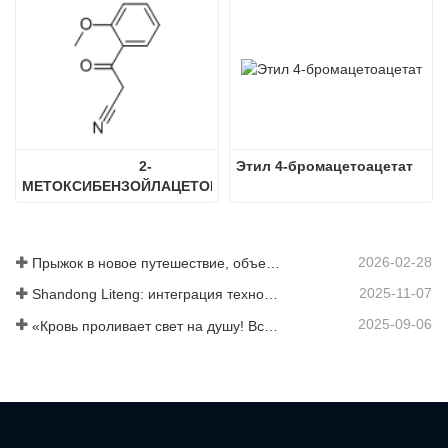
2-
Этил 4-бромацетоацетат
МЕТОКСИБЕНЗОЙЛАЦЕТОНИТРИЛ
2026-02-28
Прыжок в новое путешествие, объединившись ради взаимовыгодного результата
2025-11-07
Shandong Liteng: интеграция технологических услуг, индивидуальный синтез и масштабное производство для расширения глобальной торговой сети в сфере химической продукции
2025-09-06
«Кровь проливает свет на душу! Все сотрудники компании Jinan Liheng Biotechnology Co., Ltd. посетят военный парад 3 сентября, чтобы почтить память героев антияпонской войны».