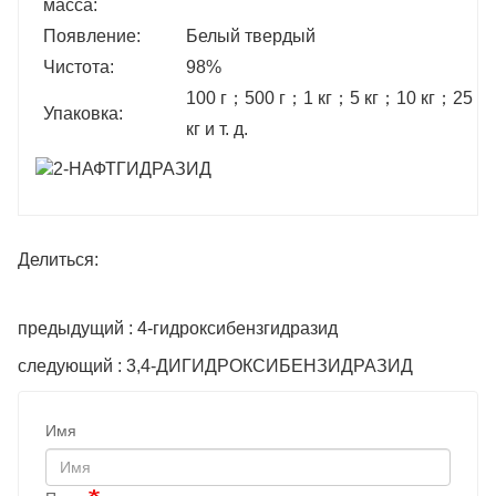
масса:
Появление:
Белый твердый
Чистота:
98%
100 г
；
500 г
；
1 кг
；
5 кг
；
10 кг
；
25 кг
Упаковка:
кг и т. д.
Делиться:
предыдущий : 4-гидроксибензгидразид
следующий : 3,4-ДИГИДРОКСИБЕНЗИДРАЗИД
Имя