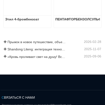
Этил 4-бромбензоат
ПЕНТАФТОРБЕНЗОЛСУЛЬФО
2026-02-28
Прыжок в новое путешествие, объединившись ради взаимовыгодного результата
2025-11-07
Shandong Liteng: интеграция технологических услуг, индивидуальный синтез и масштабное производство для расширения глобальной торговой сети в сфере химической продукции
2025-09-06
«Кровь проливает свет на душу! Все сотрудники компании Jinan Liheng Biotechnology Co., Ltd. посетят военный парад 3 сентября, чтобы почтить память героев антияпонской войны».
С
ВЯЗАТЬСЯ С НАМИ
Электронная почта запроса на продукт:
levi@lihengpharm.com