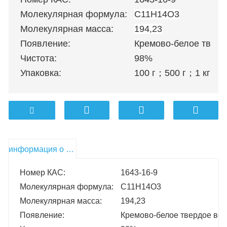
Молекулярная формула:
C11H14O3
Молекулярная масса:
194,23
Появление:
Кремово-белое твер
Чистота:
98%
Упаковка:
100 г
；
500 г
；
1 кг
；
5 
информация о продукте
Номер КАС:
1643-16-9
Молекулярная формула:
C11H14O3
Молекулярная масса:
194,23
Появление:
Кремово-белое твердое ве