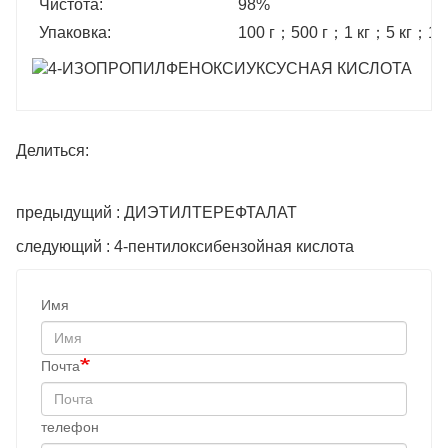
Чистота:
98%
Упаковка:
100 г
；
500 г
；
1 кг
；
5 кг
；
10
Делиться:
предыдущий : ДИЭТИЛТЕРЕФТАЛАТ
следующий : 4-пентилоксибензойная кислота
Имя
Почта
телефон