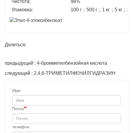
Чистота:
98%
Упаковка:
100 г
；
500 г
；
1 кг
；
5 кг
；
10
Делиться:
предыдущий : 4-бромметилбензойная кислота
следующий : 2,4,6-ТРИМЕТИЛФЕНИЛГИДРАЗИН
Имя
Почта
телефон