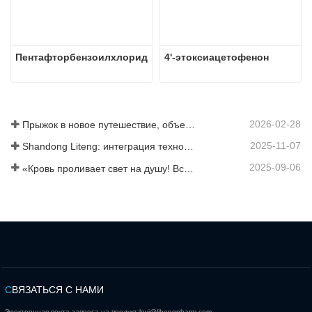
Пентафторбензоилхлорид
4'-этоксиацетофенон
2026-02-28
Прыжок в новое путешествие, объединившись ради взаимовыгодного результата
2025-11-07
Shandong Liteng: интеграция технологических услуг, индивидуальный синтез и масштабное производство для расширения глобальной торговой сети в сфере химической продукции
2025-09-06
«Кровь проливает свет на душу! Все сотрудники компании Jinan Liheng Biotechnology Co., Ltd. посетят военный парад 3 сентября, чтобы почтить память героев антияпонской войны».
С
ВЯЗАТЬСЯ С НАМИ
Электронная почта запроса на продукт:
levi@lihengpharm.com