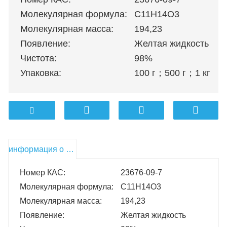
Молекулярная формула:
C11H14O3
Молекулярная масса:
194,23
Появление:
Желтая жидкость
Чистота:
98%
Упаковка:
100 г
；
500 г
；
1 кг
；
5 
информация о продукте
Номер КАС:
23676-09-7
Молекулярная формула:
C11H14O3
Молекулярная масса:
194,23
Появление:
Желтая жидкость