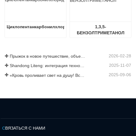
Циклопентанкарбонилхлорид
1,3,5-
БЕНЗОЛТРИМЕТАНОЛ
2026-02-28
Прыжок в новое путешествие, объединившись ради взаимовыгодного результата
2025-11-07
Shandong Liteng: интеграция технологических услуг, индивидуальный синтез и масштабное производство для расширения глобальной торговой сети в сфере химической продукции
2025-09-06
«Кровь проливает свет на душу! Все сотрудники компании Jinan Liheng Biotechnology Co., Ltd. посетят военный парад 3 сентября, чтобы почтить память героев антияпонской войны».
С
ВЯЗАТЬСЯ С НАМИ