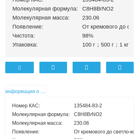
Молекулярная формула:
C8H8BrNO2
Молекулярная масса:
230.06
Появление:
От кремового до све
Чистота:
98%
Упаковка:
100 г
；
500 г
；
1 кг
；
5 
информация о продукте
Номер КАС:
135484-83-2
Молекулярная формула:
C8H8BrNO2
Молекулярная масса:
230.06
Появление:
От кремового до светло-ко