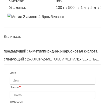
Чистота:
98%
Упаковка:
100 г
；
500 г
；
1 кг
；
5 кг
；
10
Делиться:
предыдущий : 6-Метилпиридин-3-карбоновая кислота
следующий : (5-ХЛОР-2-МЕТОКСИФЕНИЛ)УКСУСНАЯ КИСЛОТА
Имя
Почта
телефон