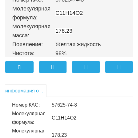
Молекулярная
C11H14O2
формула:
Молекулярная
178,23
масса:
Появление:
Желтая жидкость
Чистота:
98%
100 г
；
500 г
；
1 кг
；
5 кг
；
10 кг
Упаковка:
кг
；
100 кг и т. д.
информация о продукте
Номер КАС:
57625-74-8
Молекулярная
C11H14O2
формула:
Молекулярная
178,23