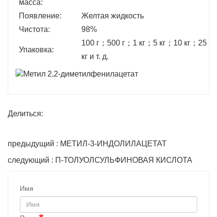
масса:
Появление:
Желтая жидкость
Чистота:
98%
100 г
；
500 г
；
1 кг
；
5 кг
；
10 кг
；
25 кг
Упаковка:
кг и т. д.
Делиться:
предыдущий : МЕТИЛ-3-ИНДОЛИЛАЦЕТАТ
следующий : П-ТОЛУОЛСУЛЬФИНОВАЯ КИСЛОТА
Имя