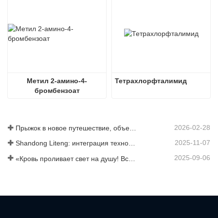
Метил 2-амино-4-
Тетрахлорфталимид
бромбензоат
2026-02-28
Прыжок в новое путешествие, объединившись ради взаимовыгодного результата
2025-11-07
Shandong Liteng: интеграция технологических услуг, индивидуальный синтез и масштабное производство для расширения глобальной торговой сети в сфере химической продукции
2025-09-06
«Кровь проливает свет на душу! Все сотрудники компании Jinan Liheng Biotechnology Co., Ltd. посетят военный парад 3 сентября, чтобы почтить память героев антияпонской войны».