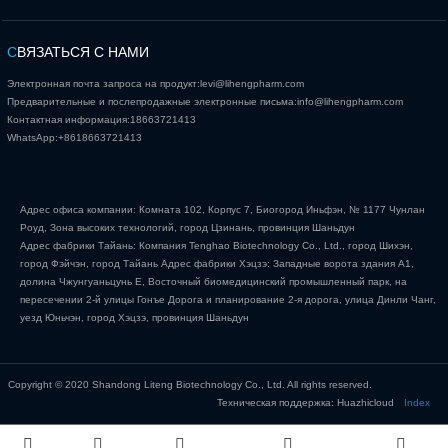
С
ВЯЗАТЬСЯ С НАМИ
Электронная почта запроса на продукт:
levi@lihengpharm.com
Предварительные и послепродажные электронные письма:
info@lihengpharm.com
Контактная информация:
18663721413
WhatsApp:
+8618663721413
Адрес офиса компании: Комната 102, Корпус 7, Биогород Иньфэн, № 1177 Чунлан
Роуд, Зона высоких технологий, город Цзинань, провинция Шаньдун
Адрес фабрики Тайань: Компания Tenghao Biotechnology Co., Ltd., город Шихэн,
город Фэйчэн, город Тайань Адрес фабрики Хэцзэ: Западные ворота здания А1,
долина Чжунгуаньцунь Е, Восточный биомедицинский промышленный парк, на
пересечении 2-й улицы Гонъе Дорога и планирование 2-я дорога, улица Динли Чанг,
уезд Юньчэн, город Хэцзэ, провинция Шаньдун
Copyright © 2020 Shandong Liteng Biotechnology Co., Ltd. All rights reserved.
Техническая поддержка: Huazhicloud
Index