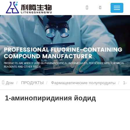
Дом
ПРОДУКТЫ
Фармацевтические полупродукты
1-
1-аминопиридиния йодид
аминопиридина йодид