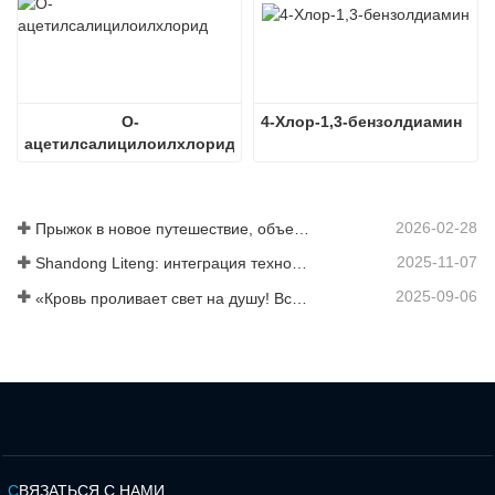
О-
4-Хлор-1,3-бензолдиамин
ацетилсалицилоилхлорид
2026-02-28
Прыжок в новое путешествие, объединившись ради взаимовыгодного результата
2025-11-07
Shandong Liteng: интеграция технологических услуг, индивидуальный синтез и масштабное производство для расширения глобальной торговой сети в сфере химической продукции
2025-09-06
«Кровь проливает свет на душу! Все сотрудники компании Jinan Liheng Biotechnology Co., Ltd. посетят военный парад 3 сентября, чтобы почтить память героев антияпонской войны».
С
ВЯЗАТЬСЯ С НАМИ