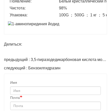
Появление:
Белый кристаллический по
Чистота:
98%
Упаковка:
100G ； 500G ； 1 кг ； 5 кг ； 
Делиться:
предыдущий : 3,5-пиразодедикарбоновая кислота моногидрат
следующий : Бензоилгидразин
Имя
Почта