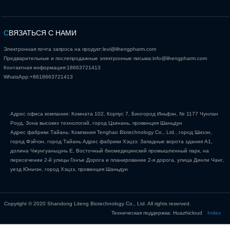
С
ВЯЗАТЬСЯ С НАМИ
Электронная почта запроса на продукт:
levi@lihengpharm.com
Предварительные и послепродажные электронные письма:
info@lihengpharm.com
Контактная информация:
18663721413
WhatsApp:
+8618663721413
Адрес офиса компании: Комната 102, Корпус 7, Биогород Иньфэн, № 1177 Чунлан
Роуд, Зона высоких технологий, город Цзинань, провинция Шаньдун
Адрес фабрики Тайань: Компания Tenghao Biotechnology Co., Ltd., город Шихэн,
город Фэйчэн, город Тайань Адрес фабрики Хэцзэ: Западные ворота здания А1,
долина Чжунгуаньцунь Е, Восточный биомедицинский промышленный парк, на
пересечении 2-й улицы Гонъе Дорога и планирование 2-я дорога, улица Динли Чанг,
уезд Юньчэн, город Хэцзэ, провинция Шаньдун
Copyright © 2020 Shandong Liteng Biotechnology Co., Ltd. All rights reserved.
Техническая поддержка: Huazhicloud
Index