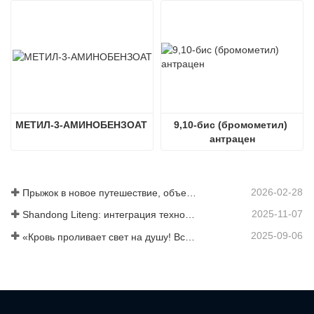
МЕТИЛ-3-АМИНОБЕНЗОАТ
9,10-бис (бромометил) 
антрацен
2026-02-28
Прыжок в новое путешествие, объединившись ради взаимовыгодного результата
2025-11-07
Shandong Liteng: интеграция технологических услуг, индивидуальный синтез и масштабное производство для расширения глобальной торговой сети в сфере химической продукции
2025-09-06
«Кровь проливает свет на душу! Все сотрудники компании Jinan Liheng Biotechnology Co., Ltd. посетят военный парад 3 сентября, чтобы почтить память героев антияпонской войны».