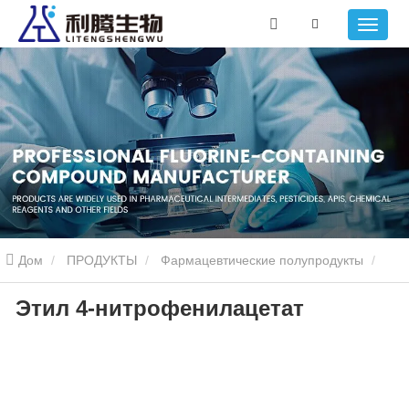
Дом
ПРОДУКТЫ
Фармацевтические полупродукты
Этил 4-нитрофенилацетат
Этил 4-нитрофенилацетат