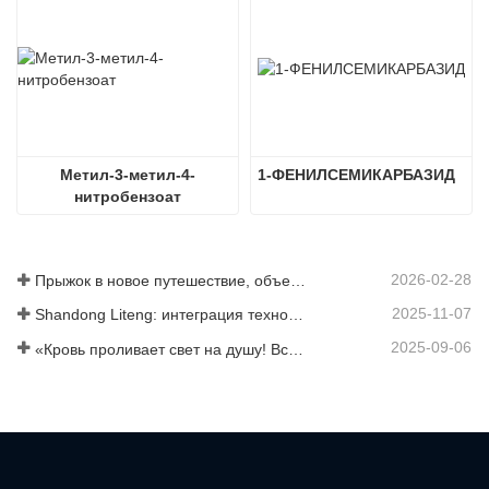
Метил-3-метил-4-
1-ФЕНИЛСЕМИКАРБАЗИД
нитробензоат
2026-02-28
Прыжок в новое путешествие, объединившись ради взаимовыгодного результата
2025-11-07
Shandong Liteng: интеграция технологических услуг, индивидуальный синтез и масштабное производство для расширения глобальной торговой сети в сфере химической продукции
2025-09-06
«Кровь проливает свет на душу! Все сотрудники компании Jinan Liheng Biotechnology Co., Ltd. посетят военный парад 3 сентября, чтобы почтить память героев антияпонской войны».