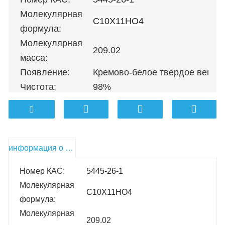
Молекулярная
С10Х11НО4
формула:
Молекулярная
209.02
масса:
Появление:
Кремово-белое твердое вещес
Чистота:
98%
100 г
；
500 г
；
1 кг
；
5 кг
；
10 кг
Упаковка:
кг и т. д.
информация о продукте
Номер КАС:
5445-26-1
Молекулярная
С10Х11НО4
формула:
Молекулярная
209.02