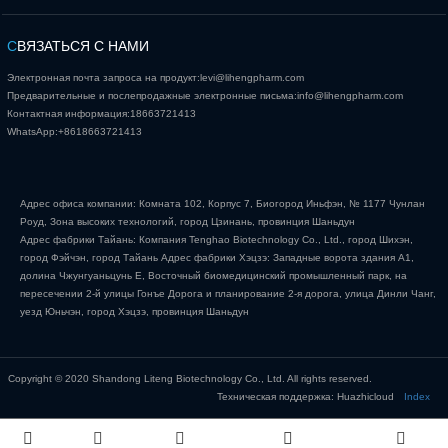
С
ВЯЗАТЬСЯ С НАМИ
Электронная почта запроса на продукт:
levi@lihengpharm.com
Предварительные и послепродажные электронные письма:
info@lihengpharm.com
Контактная информация:
18663721413
WhatsApp:
+8618663721413
Адрес офиса компании: Комната 102, Корпус 7, Биогород Иньфэн, № 1177 Чунлан
Роуд, Зона высоких технологий, город Цзинань, провинция Шаньдун
Адрес фабрики Тайань: Компания Tenghao Biotechnology Co., Ltd., город Шихэн,
город Фэйчэн, город Тайань Адрес фабрики Хэцзэ: Западные ворота здания А1,
долина Чжунгуаньцунь Е, Восточный биомедицинский промышленный парк, на
пересечении 2-й улицы Гонъе Дорога и планирование 2-я дорога, улица Динли Чанг,
уезд Юньчэн, город Хэцзэ, провинция Шаньдун
Copyright © 2020 Shandong Liteng Biotechnology Co., Ltd. All rights reserved.
Техническая поддержка: Huazhicloud
Index