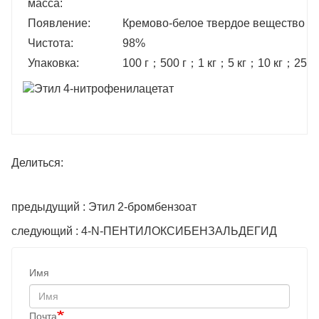
масса:
Появление:
Кремово-белое твердое вещество
Чистота:
98%
Упаковка:
100 г
；
500 г
；
1 кг
；
5 кг
；
10 кг
；
25 кг
Делиться:
предыдущий : Этил 2-бромбензоат
следующий : 4-N-ПЕНТИЛОКСИБЕНЗАЛЬДЕГИД
Имя
Почта