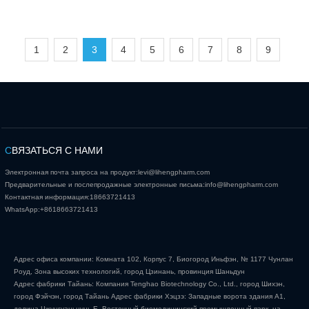
1
2
3
4
5
6
7
8
9
С
ВЯЗАТЬСЯ С НАМИ
Электронная почта запроса на продукт:
levi@lihengpharm.com
Предварительные и послепродажные электронные письма:
info@lihengpharm.com
Контактная информация:
18663721413
WhatsApp:
+8618663721413
Адрес офиса компании: Комната 102, Корпус 7, Биогород Иньфэн, № 1177 Чунлан
Роуд, Зона высоких технологий, город Цзинань, провинция Шаньдун
Адрес фабрики Тайань: Компания Tenghao Biotechnology Co., Ltd., город Шихэн,
город Фэйчэн, город Тайань Адрес фабрики Хэцзэ: Западные ворота здания А1,
долина Чжунгуаньцунь Е, Восточный биомедицинский промышленный парк, на