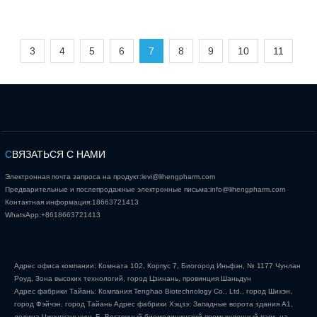
3
4
5
6
7
8
9
10
11
С
ВЯЗАТЬСЯ С НАМИ
Электронная почта запроса на продукт:
levi@lihengpharm.com
Предварительные и послепродажные электронные письма:
info@lihengpharm.com
Контактная информация:
18663721413
WhatsApp:
+8618663721413
Адрес офиса компании: Комната 102, Корпус 7, Биогород Иньфэн, № 1177 Чунлан
Роуд, Зона высоких технологий, город Цзинань, провинция Шаньдун
Адрес фабрики Тайань: Компания Tenghao Biotechnology Co., Ltd., город Шихэн,
город Фэйчэн, город Тайань Адрес фабрики Хэцзэ: Западные ворота здания А1,
долина Чжунгуаньцунь Е, Восточный биомедицинский промышленный парк, на