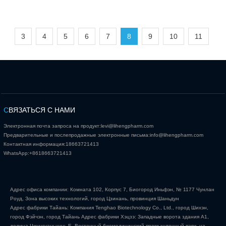
3
4
5
6
7
8
9
10
11
С
ВЯЗАТЬСЯ С НАМИ
Электронная почта запроса на продукт:
levi@lihengpharm.com
Предварительные и послепродажные электронные письма:
info@lihengpharm.com
Контактная информация:
18663721413
WhatsApp:
+8618663721413
Адрес офиса компании: Комната 102, Корпус 7, Биогород Иньфэн, № 1177 Чунлан
Роуд, Зона высоких технологий, город Цзинань, провинция Шаньдун
Адрес фабрики Тайань: Компания Tenghao Biotechnology Co., Ltd., город Шихэн,
город Фэйчэн, город Тайань Адрес фабрики Хэцзэ: Западные ворота здания А1,
долина Чжунгуаньцунь Е, Восточный биомедицинский промышленный парк, на