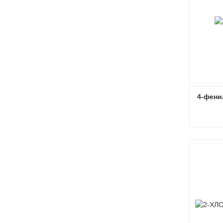
4-фени
4-фени
Связат