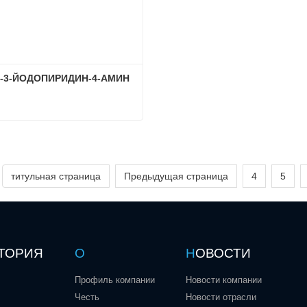
Р-3-ЙОДОПИРИДИН-4-АМИН
2-ХЛОР-3-ЙОДОПИРИДИН-4-АМИН
ься сейчас
титульная страница
Предыдущая страница
4
5
ТОРИЯ
О
Н
ОВОСТИ
Профиль компании
Новости компании
Честь
Новости отрасли