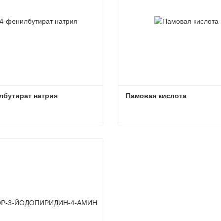
лбутират натрия
Памовая кислота
лбутират натрия
Памовая кислота
ься сейчас
Связаться сейчас