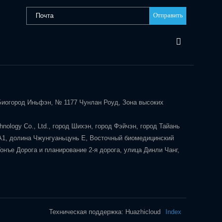
Отправить
 Биогород Иньфэн, № 1177 Чунлан Роуд, Зона высоких
nology Co., Ltd., город Шихэн, город Фэйчэн, город Тайань
А1, долина Чжунгуаньцунь Е, Восточный биомедицинский
нъе Дорога и планирование 2-я дорога, улица Динли Чанг,
Техническая поддержка: Huazhicloud
Index