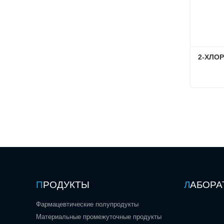
2-ХЛО
Связат
П
РОДУКТЫ
Л
АБОРА
Фармацевтические полупродукты
Материальные промежуточные продукты