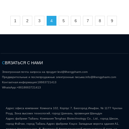
1
2
3
4
5
6
7
8
9
С
ВЯЗАТЬСЯ С НАМИ
Электронная почта запроса на продукт:
levi@lihengpharm.com
Предварительные и послепродажные электронные письма:
info@lihengpharm.com
Контактная информация:
18663721413
WhatsApp:
+8618663721413
Адрес офиса компании: Комната 102, Корпус 7, Биогород Иньфэн, № 1177 Чунлан
Роуд, Зона высоких технологий, город Цзинань, провинция Шаньдун
Адрес фабрики Тайань: Компания Tenghao Biotechnology Co., Ltd., город Шихэн,
город Фэйчэн, город Тайань Адрес фабрики Хэцзэ: Западные ворота здания А1,
долина Чжунгуаньцунь Е, Восточный биомедицинский промышленный парк, на